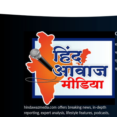
ब
भ
प
क
hindawazmedia.com offers breaking news, in-depth
reporting, expert analysis, lifestyle features, podcasts,