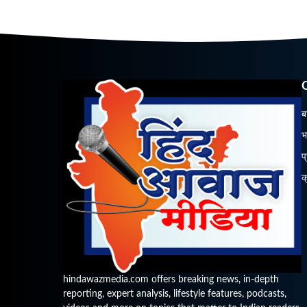
ब
भ
प
क
hindawazmedia.com offers breaking news, in-depth
reporting, expert analysis, lifestyle features, podcasts,