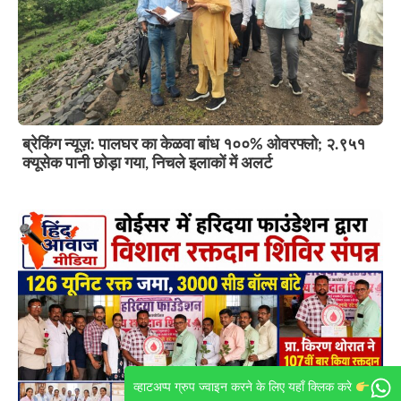
ब्रेकिंग न्यूज़: पालघर का केळवा बांध १००% ओवरफ्लो; २.९५१
क्यूसेक पानी छोड़ा गया, निचले इलाकों में अलर्ट
व्हाटअप्प ग्रुप ज्वाइन करने के लिए यहाँ क्लिक करे