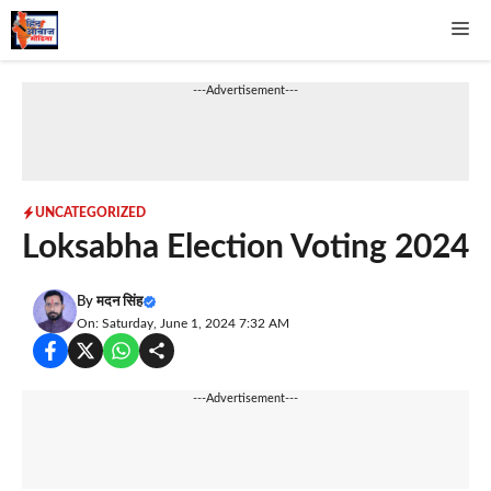
Skip
Me
to
content
---Advertisement---
UNCATEGORIZED
Loksabha Election Voting 2024
By
मदन सिंह
On: Saturday, June 1, 2024 7:32 AM
---Advertisement---