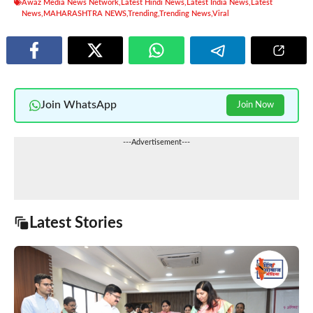
Awaz Media News Network
,
Latest Hindi News
,
Latest India News
,
Latest
News
,
MAHARASHTRA NEWS
,
Trending
,
Trending News
,
Viral
Join WhatsApp
Join Now
---Advertisement---
Latest Stories