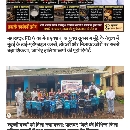
महाराष्ट्र FDA का मेगा एक्शन: आयुक्त तुकाराम मुंढे के नेतृत्व में
मुंबई के हाई-प्रोफाइल क्लबों, होटलों और मिलावटखोरों पर सबसे
बड़ा शिकंजा; जानिए हालिया छापों की पूरी रिपोर्ट
स्कूली बच्चों को मिला नया बस्ता: पालघर जिले की विभिन्न जिला