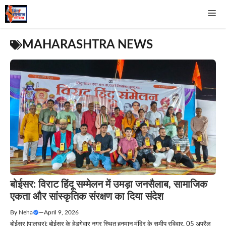
Skip
Me
to
content
MAHARASHTRA NEWS
बोईसर: विराट हिंदू सम्मेलन में उमड़ा जनसैलाब, सामाजिक
एकता और सांस्कृतिक संरक्षण का दिया संदेश
By
Neha
—
April 9, 2026
बोईसर (पालघर): बोईसर के हेडगेवार नगर स्थित हनुमान मंदिर के समीप रविवार, 05 अप्रैल