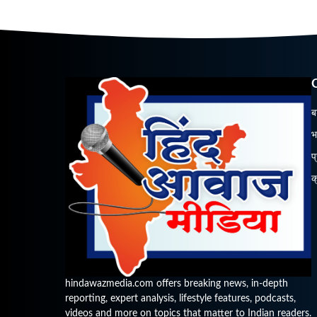
ब
भ
प
क
hindawazmedia.com offers breaking news, in-depth
reporting, expert analysis, lifestyle features, podcasts,
videos and more on topics that matter to Indian readers.