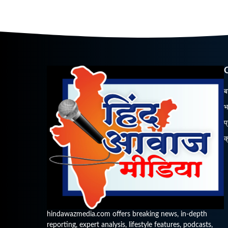
ब
भ
प
क
hindawazmedia.com offers breaking news, in-depth
reporting, expert analysis, lifestyle features, podcasts,