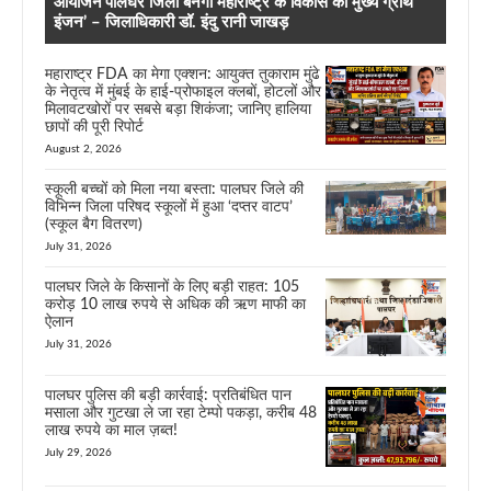
आयोजन’पालघर जिला बनेगा महाराष्ट्र के विकास का मुख्य ग्रोथ
इंजन’ – जिलाधिकारी डॉ. इंदु रानी जाखड़
महाराष्ट्र FDA का मेगा एक्शन: आयुक्त तुकाराम मुंढे
के नेतृत्व में मुंबई के हाई-प्रोफाइल क्लबों, होटलों और
मिलावटखोरों पर सबसे बड़ा शिकंजा; जानिए हालिया
छापों की पूरी रिपोर्ट
August 2, 2026
स्कूली बच्चों को मिला नया बस्ता: पालघर जिले की
विभिन्न जिला परिषद स्कूलों में हुआ ‘दप्तर वाटप’
(स्कूल बैग वितरण)
July 31, 2026
पालघर जिले के किसानों के लिए बड़ी राहत: 105
करोड़ 10 लाख रुपये से अधिक की ऋण माफी का
ऐलान
July 31, 2026
पालघर पुलिस की बड़ी कार्रवाई: प्रतिबंधित पान
मसाला और गुटखा ले जा रहा टेम्पो पकड़ा, करीब 48
लाख रुपये का माल ज़ब्त!
July 29, 2026