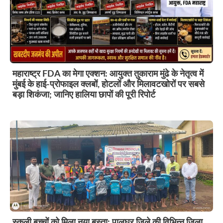
महाराष्ट्र FDA का मेगा एक्शन: आयुक्त तुकाराम मुंढे के नेतृत्व में
मुंबई के हाई-प्रोफाइल क्लबों, होटलों और मिलावटखोरों पर सबसे
बड़ा शिकंजा; जानिए हालिया छापों की पूरी रिपोर्ट
स्कूली बच्चों को मिला नया बस्ता: पालघर जिले की विभिन्न जिला