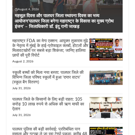
August 4, 2026
महसूल दिवस और पालघर जिला स्थापना दिवस का भव्य
आयोजन’पालघर जिला बनेगा महाराष्ट्र के विकास का मुख्य ग्रोथ
इंजन’ – जिलाधिकारी डॉ. इंदु रानी जाखड़
महाराष्ट्र FDA का मेगा एक्शन: आयुक्त तुकाराम मुंढे
के नेतृत्व में मुंबई के हाई-प्रोफाइल क्लबों, होटलों और
मिलावटखोरों पर सबसे बड़ा शिकंजा; जानिए हालिया
छापों की पूरी रिपोर्ट
August 2, 2026
स्कूली बच्चों को मिला नया बस्ता: पालघर जिले की
विभिन्न जिला परिषद स्कूलों में हुआ ‘दप्तर वाटप’
(स्कूल बैग वितरण)
July 31, 2026
पालघर जिले के किसानों के लिए बड़ी राहत: 105
करोड़ 10 लाख रुपये से अधिक की ऋण माफी का
ऐलान
July 31, 2026
पालघर पुलिस की बड़ी कार्रवाई: प्रतिबंधित पान
मसाला और गुटखा ले जा रहा टेम्पो पकड़ा, करीब 48