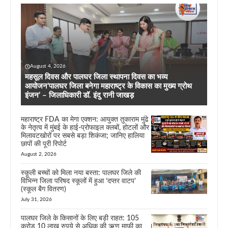
August 4, 2026
महसूल दिवस और पालघर जिला स्थापना दिवस का भव्य
आयोजन’पालघर जिला बनेगा महाराष्ट्र के विकास का मुख्य ग्रोथ
इंजन’ – जिलाधिकारी डॉ. इंदु रानी जाखड़
महाराष्ट्र FDA का मेगा एक्शन: आयुक्त तुकाराम मुंढे
के नेतृत्व में मुंबई के हाई-प्रोफाइल क्लबों, होटलों और
मिलावटखोरों पर सबसे बड़ा शिकंजा; जानिए हालिया
छापों की पूरी रिपोर्ट
August 2, 2026
स्कूली बच्चों को मिला नया बस्ता: पालघर जिले की
विभिन्न जिला परिषद स्कूलों में हुआ ‘दप्तर वाटप’
(स्कूल बैग वितरण)
July 31, 2026
पालघर जिले के किसानों के लिए बड़ी राहत: 105
करोड़ 10 लाख रुपये से अधिक की ऋण माफी का