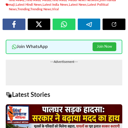
hind AWAZ
,
Hind Awaz Media
,
Hind Awaz Media News Network
,
jmm mahua
maji
,
Latest Hindi News
,
Latest India News
,
Latest News
,
Latest Political
News
,
Trending
,
Trending News
,
Viral
Join WhatsApp
Join Now
---Advertisement---
Latest Stories