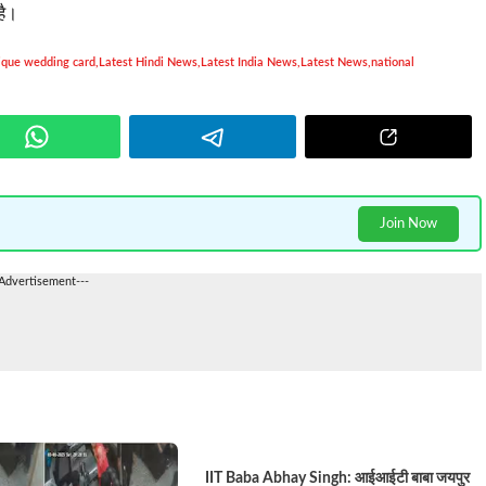
है।
ique wedding card
,
Latest Hindi News
,
Latest India News
,
Latest News
,
national
Join Now
-Advertisement---
IIT Baba Abhay Singh: आईआईटी बाबा जयपुर