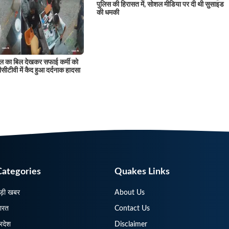
पुलिस की हिरासत में, सोशल मीडिया पर दी थी सुसाइड
की धमकी
 का बिल देखकर सफाई कर्मी को
सीटीवी में कैद हुआ दर्दनाक हादसा
Categories
Quakes Links
ड़ी खबर
About Us
ारत
Contact Us
्रदेश
Disclaimer