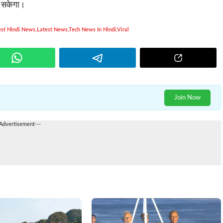
जा सकेगा।
est Hindi News
,
Latest News
,
Tech News In Hindi
,
Viral
Join Now
-Advertisement---