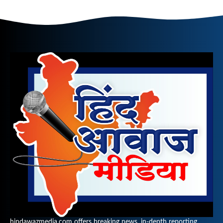
hindawazmedia.com offers breaking news, in-depth reporting,