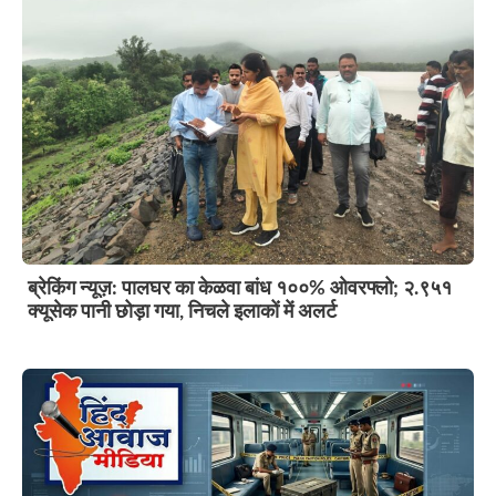
ब्रेकिंग न्यूज़: पालघर का केळवा बांध १००% ओवरफ्लो; २.९५१
क्यूसेक पानी छोड़ा गया, निचले इलाकों में अलर्ट