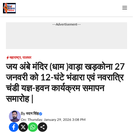
Skip
Me
to
content
---Advertisement---
महाराष्ट्र
,
पालघर
जय अंबे मंदिर (धाम )वाड़ा खड़कोना 27
जनवरी को 12‑घंटे भंडारा एवं नवरात्रि
चंडी यज्ञ‑हवन कार्यक्रम समापन
समारोह |
By
मदन सिंह
On: Thursday, January 29, 2026 3:08 PM