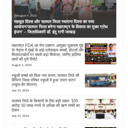
August 4, 2026
महसूल दिवस और पालघर जिला स्थापना दिवस का भव्य
आयोजन’पालघर जिला बनेगा महाराष्ट्र के विकास का मुख्य ग्रोथ
इंजन’ – जिलाधिकारी डॉ. इंदु रानी जाखड़
महाराष्ट्र FDA का मेगा एक्शन: आयुक्त तुकाराम मुंढे
के नेतृत्व में मुंबई के हाई-प्रोफाइल क्लबों, होटलों और
मिलावटखोरों पर सबसे बड़ा शिकंजा; जानिए हालिया
छापों की पूरी रिपोर्ट
August 2, 2026
स्कूली बच्चों को मिला नया बस्ता: पालघर जिले की
विभिन्न जिला परिषद स्कूलों में हुआ ‘दप्तर वाटप’
(स्कूल बैग वितरण)
July 31, 2026
पालघर जिले के किसानों के लिए बड़ी राहत: 105
करोड़ 10 लाख रुपये से अधिक की ऋण माफी का
ऐलान
July 31, 2026