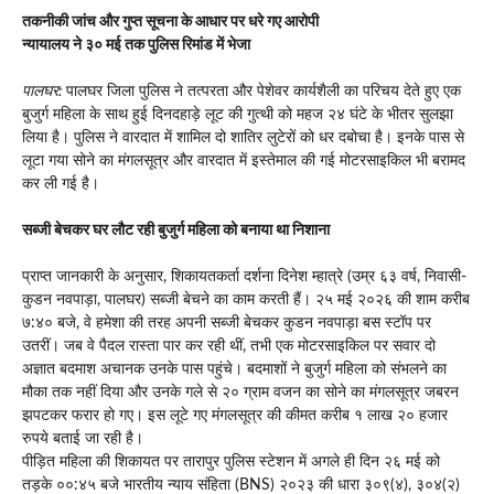
तकनीकी जांच और गुप्त सूचना के आधार पर धरे गए आरोपी
न्यायालय ने ३० मई तक पुलिस रिमांड में भेजा
पालघर:
पालघर जिला पुलिस ने तत्परता और पेशेवर कार्यशैली का परिचय देते हुए एक
बुजुर्ग महिला के साथ हुई दिनदहाड़े लूट की गुत्थी को महज २४ घंटे के भीतर सुलझा
लिया है। पुलिस ने वारदात में शामिल दो शातिर लुटेरों को धर दबोचा है। इनके पास से
लूटा गया सोने का मंगलसूत्र और वारदात में इस्तेमाल की गई मोटरसाइकिल भी बरामद
कर ली गई है।
सब्जी बेचकर घर लौट रही बुजुर्ग महिला को बनाया था निशाना
प्राप्त जानकारी के अनुसार, शिकायतकर्ता दर्शना दिनेश म्हात्रे (उम्र ६३ वर्ष, निवासी-
कुडन नवपाड़ा, पालघर) सब्जी बेचने का काम करती हैं। २५ मई २०२६ की शाम करीब
७:४० बजे, वे हमेशा की तरह अपनी सब्जी बेचकर कुडन नवपाड़ा बस स्टॉप पर
उतरीं। जब वे पैदल रास्ता पार कर रही थीं, तभी एक मोटरसाइकिल पर सवार दो
अज्ञात बदमाश अचानक उनके पास पहुंचे। बदमाशों ने बुजुर्ग महिला को संभलने का
मौका तक नहीं दिया और उनके गले से २० ग्राम वजन का सोने का मंगलसूत्र जबरन
झपटकर फरार हो गए। इस लूटे गए मंगलसूत्र की कीमत करीब १ लाख २० हजार
रुपये बताई जा रही है।
पीड़ित महिला की शिकायत पर तारापुर पुलिस स्टेशन में अगले ही दिन २६ मई को
तड़के ००:४५ बजे भारतीय न्याय संहिता (BNS) २०२३ की धारा ३०९(४), ३०४(२)