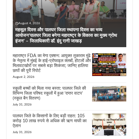
August 4, 2026
महसूल दिवस और पालघर जिला स्थापना दिवस का भव्य
आयोजन’पालघर जिला बनेगा महाराष्ट्र के विकास का मुख्य ग्रोथ
इंजन’ – जिलाधिकारी डॉ. इंदु रानी जाखड़
महाराष्ट्र FDA का मेगा एक्शन: आयुक्त तुकाराम मुंढे
के नेतृत्व में मुंबई के हाई-प्रोफाइल क्लबों, होटलों और
मिलावटखोरों पर सबसे बड़ा शिकंजा; जानिए हालिया
छापों की पूरी रिपोर्ट
August 2, 2026
स्कूली बच्चों को मिला नया बस्ता: पालघर जिले की
विभिन्न जिला परिषद स्कूलों में हुआ ‘दप्तर वाटप’
(स्कूल बैग वितरण)
July 31, 2026
पालघर जिले के किसानों के लिए बड़ी राहत: 105
करोड़ 10 लाख रुपये से अधिक की ऋण माफी का
ऐलान
July 31, 2026