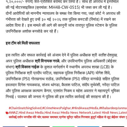
१,२०,०००/- रुपये) शत-प्रतिशत बरामद कर लिया है। साथ ही अपराध में इस्तेमाल
की गई मोटरसाइकिल (क्रमांक: MH48-CW-0515) भी जब्त कर ली गई है।
दोनों आरोपियों को माननीय न्यायालय के समक्ष पेश किया गया, जहां कोर्ट ने अपराध की
गंभीरता को देखते हुए उन्हें ३० मई २०२६ तक पुलिस कस्टडी (रिमांड) में रखने का
आदेश दिया है। इस मामले की आगे की कानूनी जांच तारापुर पुलिस स्टेशन के पुलिस
उपनिरीक्षक अशोक बनसोडे कर रहे हैं।
इस टीम को मिली सफलता
इस त्वरित और सफल कार्रवाई को अंजाम देने में पुलिस अधीक्षक श्री
यतीश देशमुख
,
अपर पुलिस अधीक्षक
श्री विनायक नरळे
, और उपविभागीय पुलिस अधिकारी (बोईसर
संभाग)
श्री विकास नाईक
के कुशल मार्गदर्शन में स्थानीय अपराध शाखा (LCB) के
पुलिस निरीक्षक श्री प्रदीप पाटिल, सहायक पुलिस निरीक्षक (API) योगेश शिंदे,
उपनिरीक्षक (PSI) गोरखनाथ राठोड, उपनिरीक्षक (PSI) रविंद्र वानखेड़े सहित पुलिस
हवलदार दिनेश गायकवाड, संजय थांगडा, कैलाश पाटिल, संदीप मुर्भवंशी, नरेंद्र पाटिल
और पुलिस आरक्षक कल्याण केंगार, प्रशांत निकम व महेश अवतार ने महत्वपूर्ण भूमिका
निभाई। पालघर की जनता ने पुलिस की इस त्वरित कार्रवाई की सराहना की है।
#ChainSnatchingSolved
,
#CrimeNewsPalghar
,
#HindAwaazMedia
,
#KhabardeepJanma
AWAZ
,
Hind Awaz Media
,
Hind Awaz Media News Network
,
Latest Hindi News
,
Lates
कार्रवाई
,
दर्शन जगदीश मोरे चोर
,
पालघर समाचार
,
प्रणेश सुरेंद्र पाटिल गिरफ्तार
,
बुजुर्ग महिला से लूट
,
बोईसर संभाग 