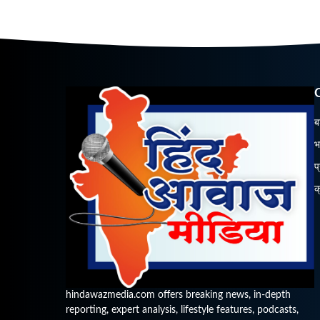
ब
भ
प
क
hindawazmedia.com offers breaking news, in-depth
reporting, expert analysis, lifestyle features, podcasts,