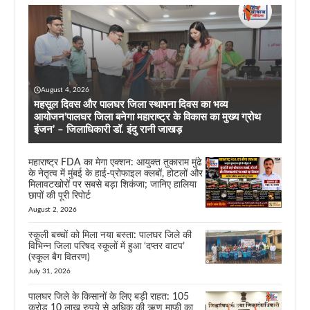
August 4, 2026
महसूल दिवस और पालघर जिला स्थापना दिवस का भव्य
आयोजन’पालघर जिला बनेगा महाराष्ट्र के विकास का मुख्य ग्रोथ
इंजन’ – जिलाधिकारी डॉ. इंदु रानी जाखड़
महाराष्ट्र FDA का मेगा एक्शन: आयुक्त तुकाराम मुंढे
के नेतृत्व में मुंबई के हाई-प्रोफाइल क्लबों, होटलों और
मिलावटखोरों पर सबसे बड़ा शिकंजा; जानिए हालिया
छापों की पूरी रिपोर्ट
August 2, 2026
स्कूली बच्चों को मिला नया बस्ता: पालघर जिले की
विभिन्न जिला परिषद स्कूलों में हुआ ‘दप्तर वाटप’
(स्कूल बैग वितरण)
July 31, 2026
पालघर जिले के किसानों के लिए बड़ी राहत: 105
करोड़ 10 लाख रुपये से अधिक की ऋण माफी का