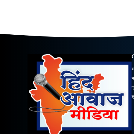
ब
भ
प
क