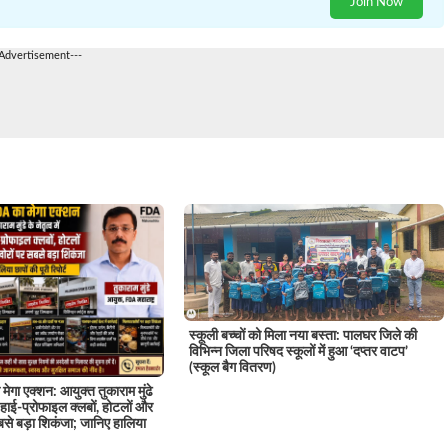
Join Now
-Advertisement---
स्कूली बच्चों को मिला नया बस्ता: पालघर जिले की
विभिन्न जिला परिषद स्कूलों में हुआ ‘दप्तर वाटप’
(स्कूल बैग वितरण)
मेगा एक्शन: आयुक्त तुकाराम मुंढे
 के हाई-प्रोफाइल क्लबों, होटलों और
से बड़ा शिकंजा; जानिए हालिया