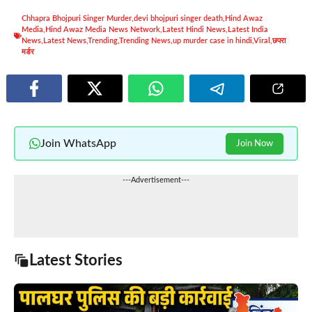
Chhapra Bhojpuri Singer Murder
,
devi bhojpuri singer death
,
Hind Awaz
Media
,
Hind Awaz Media News Network
,
Latest Hindi News
,
Latest India
News
,
Latest News
,
Trending
,
Trending News
,
up murder case in hindi
,
Viral
,
छपरा
मर्डर
Join WhatsApp
Join Now
---Advertisement---
Latest Stories