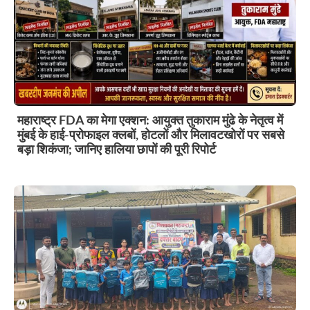
महाराष्ट्र FDA का मेगा एक्शन: आयुक्त तुकाराम मुंढे के नेतृत्व में
मुंबई के हाई-प्रोफाइल क्लबों, होटलों और मिलावटखोरों पर सबसे
बड़ा शिकंजा; जानिए हालिया छापों की पूरी रिपोर्ट