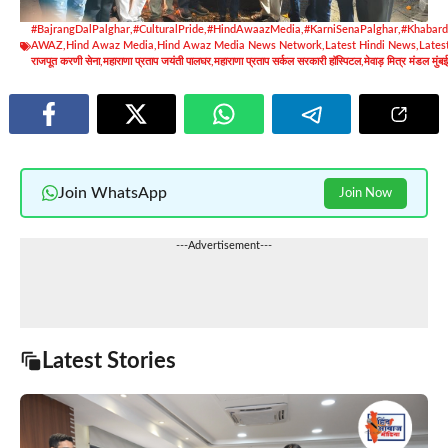
#BajrangDalPalghar
,
#CulturalPride
,
#HindAwaazMedia
,
#KarniSenaPalghar
,
#Khabar
AWAZ
,
Hind Awaz Media
,
Hind Awaz Media News Network
,
Latest Hindi News
,
Lates
राजपूत करणी सेना
,
महाराणा प्रताप जयंती पालघर
,
महाराणा प्रताप सर्कल सरकारी हॉस्पिटल
,
मेवाड़ मित्र मंडल मुंबई
Join WhatsApp
Join Now
---Advertisement---
Latest Stories