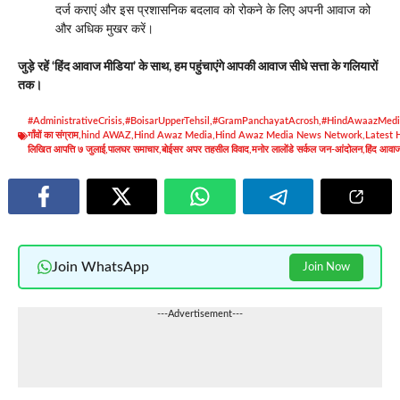
दर्ज कराएं और इस प्रशासनिक बदलाव को रोकने के लिए अपनी आवाज को
और अधिक मुखर करें।
जुड़े रहें ‘हिंद आवाज मीडिया’ के साथ, हम पहुंचाएंगे आपकी आवाज सीधे सत्ता के गलियारों
तक।
#AdministrativeCrisis
,
#BoisarUpperTehsil
,
#GramPanchayatAcrosh
,
#HindAwaazMedi
गाँवों का संग्राम
,
hind AWAZ
,
Hind Awaz Media
,
Hind Awaz Media News Network
,
Latest 
लिखित आपत्ति ७ जुलाई
,
पालघर समाचार
,
बोईसर अपर तहसील विवाद
,
मनोर लालोंडे सर्कल जन-आंदोलन
,
हिंद आवाज
Join WhatsApp
Join Now
---Advertisement---