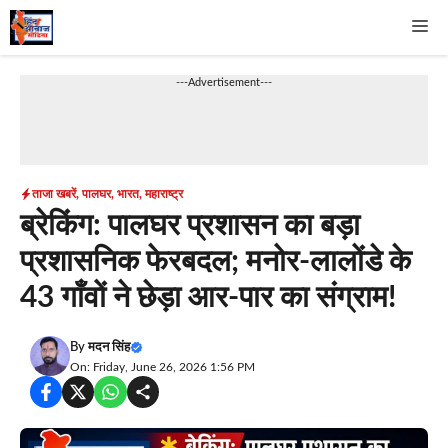
Skip
Me
to
content
---Advertisement---
ताजा खबरें
,
पालघर
,
भारत
,
महाराष्ट्र
ब्रेकिंग: पालघर प्रशासन का बड़ा
प्रशासनिक फेरबदल; मनोर-लालोंडे के
43 गाँवों ने छेड़ा आर-पार का संग्राम!
By
मदन सिंह
On: Friday, June 26, 2026 1:56 PM