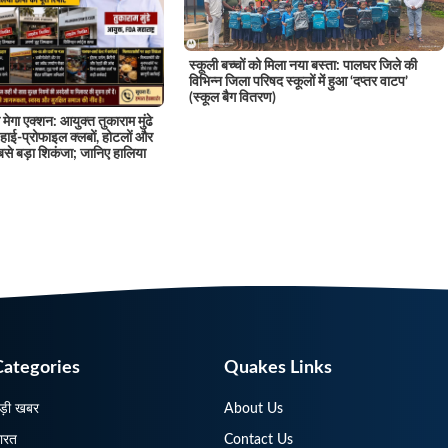
स्कूली बच्चों को मिला नया बस्ता: पालघर जिले की
विभिन्न जिला परिषद स्कूलों में हुआ ‘दप्तर वाटप’
(स्कूल बैग वितरण)
मेगा एक्शन: आयुक्त तुकाराम मुंढे
 के हाई-प्रोफाइल क्लबों, होटलों और
से बड़ा शिकंजा; जानिए हालिया
Categories
Quakes Links
ड़ी खबर
About Us
ारत
Contact Us