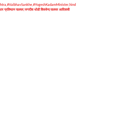
htra
,
#VaibhavSankhe
,
#YogeshKadamMinister
,
hind
र प्रतिष्ठान पालघर
,
जगदीश धोडी शिवसेना
,
पालघर आदिवासी