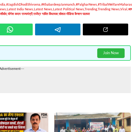
dia
,
#JagdishDhodiShivsena
,
#KhabardeepJanmanch
,
#PalgharNews
,
#TribalWelfareMaharas
News
,
Latest India News
,
Latest News
,
Latest Political News
,
Trending
,
Trending News
,
Viral
,
आधा
शीर्वाद
,
योगेश कदम राज्यमंत्री
,
राजेंद्र गावित विधायक
,
सोशल मीडिया कैप्शन पालघर
Join Now
-Advertisement---