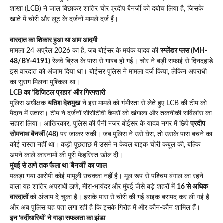
शाखा (LCB) ने जाल बिछाकर शातिर चोर प्रदीप बैनर्जी को दबोच लिया है, जिसके
खाते में चोरी और लूट के दर्जनों मामले दर्ज हैं।
वारदात का शिकार हुआ था आम आदमी
मामला 24 अप्रैल 2026 का है, जब बोईसर के मयंक यादव की
स्प्लेंडर प्लस (MH-
48/BY-4191)
रेलवे ब्रिज के पास से गायब हो गई। चोर ने बड़ी सफाई से दिनदहाड़े
इस वारदात को अंजाम दिया था। बोईसर पुलिस ने मामला दर्ज किया, लेकिन अपराधी
का सुराग मिलना मुश्किल था।
LCB का ‘डिजिटल प्रहार’ और गिरफ्तारी
पुलिस अधीक्षक
यतिश देशमुख
ने इस मामले को गंभीरता से लेते हुए LCB की टीम को
मैदान में उतारा। टीम ने दर्जनों सीसीटीवी कैमरों को खंगाला और तकनीकी सर्विलांस का
सहारा लिया। आखिरकार, पुलिस की पैनी नजर बोईसर के यादव नगर में छिपे
प्रदीप
सोमनाथ बैनर्जी (48)
पर जाकर रुकी। जब पुलिस ने उसे घेरा, तो उसके पास बचने का
कोई रास्ता नहीं था। कड़ी पूछताछ में उसने न केवल बाइक चोरी कबूल की, बल्कि
अपने काले कारनामों की पूरी फेहरिस्त खोल दी।
मुंबई से ठाणे तक फैला था ‘बैनर्जी’ का जाल
पकड़ा गया आरोपी कोई मामूली उचक्का नहीं है। मूल रूप से पश्चिम बंगाल का रहने
वाला यह शातिर अपराधी ठाणे, मीरा-भायंदर और मुंबई जैसे बड़े शहरों में
16 से अधिक
वारदातों
को अंजाम दे चुका है। इसके पास से चोरी की गई बाइक बरामद कर ली गई है
और अब पुलिस यह पता लगा रही है कि इसके गिरोह में और कौन-कौन शामिल हैं।
इन ‘वर्दीधारियों’ ने गाड़ा सफलता का झंडा