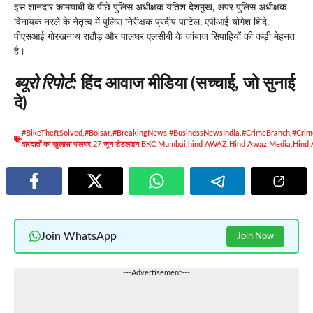
इस शानदार कामयाबी के पीछे पुलिस अधीक्षक यतिश देशमुख, अपर पुलिस अधीक्षक
विनायक नरले के नेतृत्व में पुलिस निरीक्षक प्रदीप पाटिल, एपीआई योगेश शिंदे,
पीएसआई गोरखनाथ राठौड़ और पालघर एलसीबी के जांबाज सिपाहियों की कड़ी मेहनत
है।
ब्यूरो रिपोर्ट:
हिंद आवाज मीडिया (सच्चाई, जो सुनाई
दे)
#BikeTheftSolved
,
#Boisar
,
#BreakingNews
,
#BusinessNewsIndia
,
#CrimeBranch
,
#Crim
वारदातों का खुलासा पालघर
,
27 जून डेडलाइन
,
BKC Mumbai
,
hind AWAZ
,
Hind Awaz Media
,
Hind
Join WhatsApp
Join Now
---Advertisement---